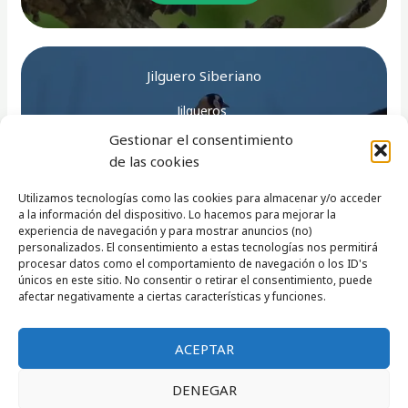
Jilguero Siberiano
Jilgueros
Gestionar el consentimiento
LEER MÁS
de las cookies
Utilizamos tecnologías como las cookies para almacenar y/o acceder
a la información del dispositivo. Lo hacemos para mejorar la
experiencia de navegación y para mostrar anuncios (no)
personalizados. El consentimiento a estas tecnologías nos permitirá
←
Entrada anterior
Entrada siguiente
→
procesar datos como el comportamiento de navegación o los ID's
únicos en este sitio. No consentir o retirar el consentimiento, puede
afectar negativamente a ciertas características y funciones.
ACEPTAR
Copyright © 2026 Mundo Jilguero
DENEGAR
Aviso Legal